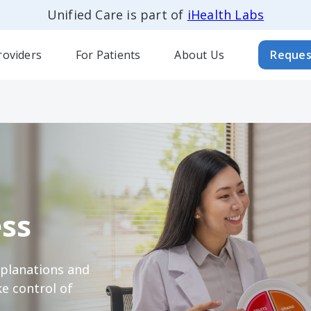
Unified Care is part of
iHealth Labs
roviders
For Patients
About Us
Reques
ss
xplanations and
e control of