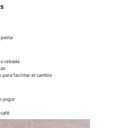
as
 pasta
 o cebada
cas
para facilitar el cambio
o yogur
 café