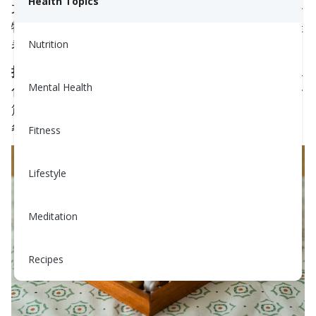
Health Topics
尤其是你的大脑。重要的是碳水化合物的
类型
。全谷
物、水果和豆类？是的。每天早餐吃一个巨大的肉桂
卷？可能不。
Nutrition
提示：
与其削减碳水化合物，不如选择更聪明的碳水
Mental Health
化合物，这可以保持你的血糖稳定。阅读我们的另一
篇文章
掌控你的餐食：定量盘
，了解如何平衡你的
餐食。
Fitness
Lifestyle
Meditation
Recipes