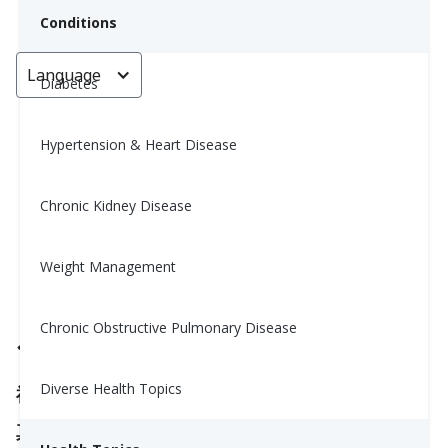
Conditions
Language
< Go back
Diabetes
Hypertension & Heart Disease
5条过时的营养规则，你可以摒弃
了
Chronic Kidney Disease
Yiwen Lu, MS, RD
Weight Management
August 8, 2025
Chronic Obstructive Pulmonary Disease
1.
你必须避免所有碳水化合物
Diverse Health Topics
神话：
碳水化合物是敌人。
真相：
你的身体实际上需要碳水化合物来获取能量，