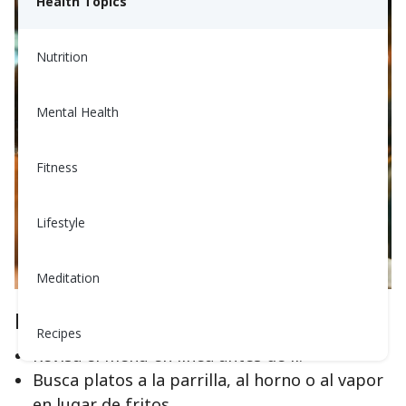
Health Topics
Nutrition
Mental Health
Fitness
Lifestyle
Meditation
Paso 1: Planifica con Anticipación
Recipes
Revisa el menú en línea antes de ir.
Busca platos a la parrilla, al horno o al vapor
en lugar de fritos.