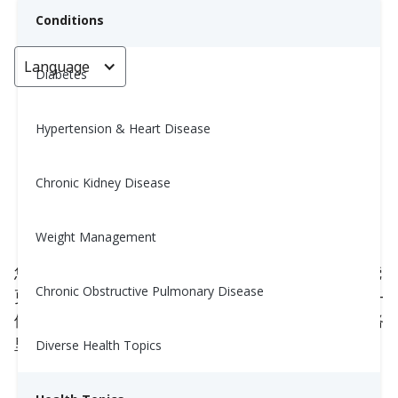
Conditions
Language
< Go back
Diabetes
Hypertension & Heart Disease
无需去健身房，轻松燃烧更多卡路
里的8种方法
Chronic Kidney Disease
Yiwen Lu, MS, RD
Weight Management
April 2, 2025
您不需要强度锻炼或在健身房待上几个小时就能燃烧
Chronic Obstructive Pulmonary Disease
更多卡路里。事实上，您在一天中所做的小动作——
例如走路、站立甚至摆弄——都能累计到显著的卡路
里消耗。这被称为
非运动活动热生热（NEAT）。
Diverse Health Topics