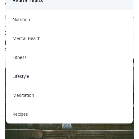
Health Topics
什么是NEAT，它为什么重要？
NEAT
包括您在结构化锻炼之外所做的所有活动——
Nutrition
在家四处走动、走楼梯、打扫卫生，甚至选择站着而
不是坐着。虽然这些动作看似微小，但它们
增加了您
Mental Health
的日常能量消耗，并能帮助
体重管理
、总体的
健身
，
甚至提升能量水平。
Fitness
Lifestyle
Meditation
Recipes