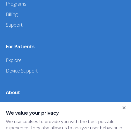
Programs
Billing
Support
For Patients
Explore
Device Support
About
×
About Us
We value your privacy
iHealth
We use cookies to provide you with the best possible
experience. They also allow us to analyze user behavior in