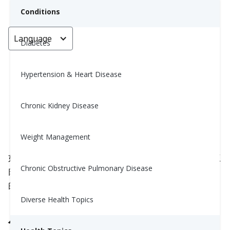
Conditions
Language
< Go back
Diabetes
Hypertension & Heart Disease
患有高血壓或糖尿病，我可以吃紅
肉嗎？
Chronic Kidney Disease
Yiwen Lu, MS, RD
Weight Management
November 17, 2025
如果您正在管理高血压或糖尿病，您可能会想知道红
Chronic Obstructive Pulmonary Disease
肉在您的饮食中是否有一席之地。答案并不是简单
的“是”或“否”——这取决于量、频率和烹饪方式。
Diverse Health Topics
什么算作红肉？