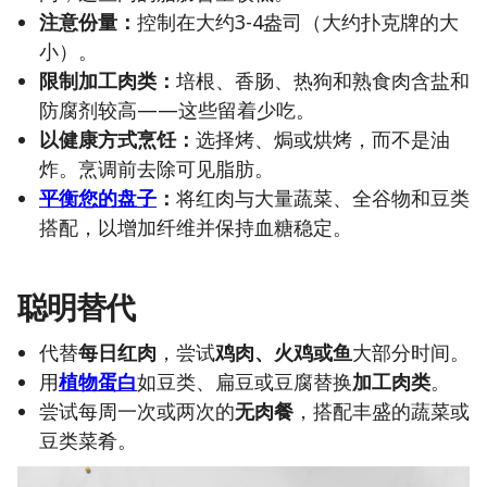
注意份量：
控制在大约3-4盎司（大约扑克牌的大
小）。
限制加工肉类：
培根、香肠、热狗和熟食肉含盐和
防腐剂较高——这些留着少吃。
以健康方式烹饪：
选择烤、焗或烘烤，而不是油
炸。烹调前去除可见脂肪。
平衡您的盘子
：
将红肉与大量蔬菜、全谷物和豆类
搭配，以增加纤维并保持血糖稳定。
聪明替代
代替
每日红肉
，尝试
鸡肉、火鸡或鱼
大部分时间。
用
植物蛋白
如豆类、扁豆或豆腐替换
加工肉类
。
尝试每周一次或两次的
无肉餐
，搭配丰盛的蔬菜或
豆类菜肴。