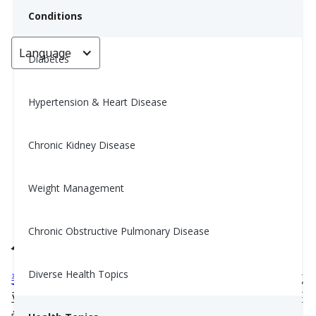
Conditions
Language
< Go back
Diabetes
Hypertension & Heart Disease
姜黄是天然的抗炎剂吗？科学怎么
说？
Chronic Kidney Disease
Yiwen Lu, MS, RD
Weight Management
June 13, 2025
Chronic Obstructive Pulmonary Disease
什么是姜黄？
Diverse Health Topics
姜黄
是一种明亮的黄色香料，常用于咖喱菜肴和传统
亚洲烹饪中。但除了风味和颜色之外，姜黄在草药医