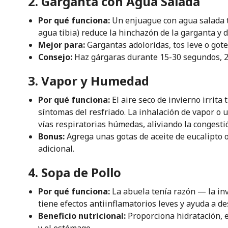
2. Garganta con Agua Salada
Por qué funciona:
Un enjuague con agua salada ti
agua tibia) reduce la hinchazón de la garganta y 
Mejor para:
Gargantas adoloridas, tos leve o gote
Consejo:
Haz gárgaras durante 15-30 segundos, 2-
3. Vapor y Humedad
Por qué funciona:
El aire seco de invierno irrita
síntomas del resfriado. La inhalación de vapor o
vías respiratorias húmedas, aliviando la congesti
Bonus:
Agrega unas gotas de aceite de eucalipto o 
adicional.
4. Sopa de Pollo
Por qué funciona:
La abuela tenía razón — la inv
tiene efectos antiinflamatorios leves y ayuda a d
Beneficio nutricional:
Proporciona hidratación, e
y el estómago.