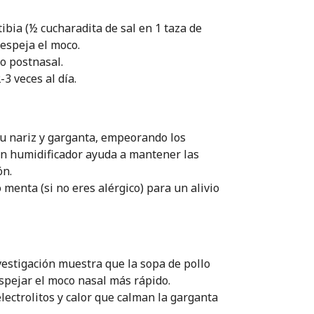
bia (½ cucharadita de sal en 1 taza de
despeja el moco.
o postnasal.
3 veces al día.
 tu nariz y garganta, empeorando los
 un humidificador ayuda a mantener las
ón.
menta (si no eres alérgico) para un alivio
estigación muestra que la sopa de pollo
espejar el moco nasal más rápido.
lectrolitos y calor que calman la garganta