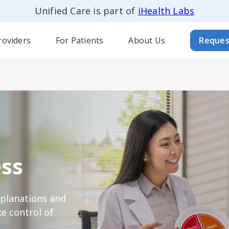
Unified Care is part of
iHealth Labs
roviders
For Patients
About Us
Reques
ss
xplanations and
e control of