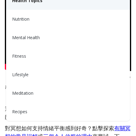
Health Topics
Nutrition
Mental Health
Fitness
Lifestyle
（這段冥想由AI語音技術引導，以提供清晰和放鬆的
體驗）
Meditation
通過穩定的呼吸和溫和的肯定，這段冥想幫助你平
Recipes
靜、自信且以自己的步調重新連結內心力量。
對冥想如何支持情緒平衡感到好奇？點擊探索
有關冥