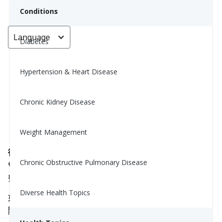
Conditions
Language
< Go back
Diabetes
Hypertension & Heart Disease
自信：7分鐘冥想，幫助你感到穩
定和自信
Chronic Kidney Disease
Yiwen Lu, MS, RD
Weight Management
August 20, 2025
從內心建立安靜的自信 💪🧘‍♀️
Chronic Obstructive Pulmonary Disease
💙 如果你想在需要重置時重新訪問這個練習，請點
擊左下角的“保存”。 🌿🌟
Diverse Health Topics
如果你現在已經準備好了，請按下方的播放按鈕 (▶)
開始。