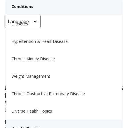
Conditions
Language
< Go back
Diabetes
Hypertension & Heart Disease
皮質醇雞尾酒療法能緩解壓力？是
神話還是事實？
Chronic Kidney Disease
Yiwen Lu, MS, RD
Weight Management
August 1, 2025
皮質醇雞尾酒，有時稱為腎上腺雞尾酒，正在社交媒
Chronic Obstructive Pulmonary Disease
體上引起熱潮。
它們的吸引人名稱、多彩的成分和
對減壓的承諾使它們迅速流行，尤其是在如TikTok
等平台上。
Diverse Health Topics
但雖然聽起來像是一種“支持腎上腺”的聰明方法，它