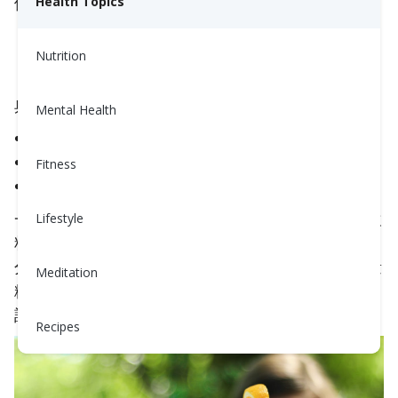
們真的有效嗎？讓我們仔細看看。
Health Topics
Nutrition
🧃 皮質醇雞尾酒的成分
典型的配方包括：
Mental Health
橙汁，提供維生素C和天然糖分
椰子水，提供鉀
Fitness
海鹽或酒石酸為鈉和微量礦物質
一些版本還加入如鎂粉或氣泡水等成分。儘管這些飲
Lifestyle
料對大多數人來說通常是安全的，也有助於補充水
分，但專家警告說，過於頻繁地飲用可能會導致過量
Meditation
糖分，特別是如果你在控制血糖或努力減少炎症的
話。
Recipes