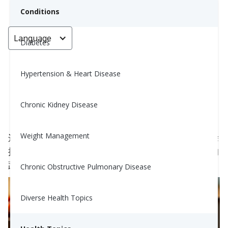
Conditions
Language
< Go back
Diabetes
Hypertension & Heart Disease
奶油番茄干香草希腊酸奶蘸酱
Chronic Kidney Disease
Nina Ghamrawi, MS, RD, CDE
March 15, 2025
Weight Management
这款奶油状、富含蛋白质的蘸酱非常适合作为早餐涂
抹或健康的聚会小吃！搭配一些烟熏三文鱼和额外的
蔬菜，享受更加全面的一餐！
Chronic Obstructive Pulmonary Disease
Diverse Health Topics