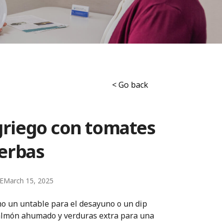
< Go back
griego con tomates
ierbas
E
March 15, 2025
omo un untable para el desayuno o un dip
salmón ahumado y verduras extra para una