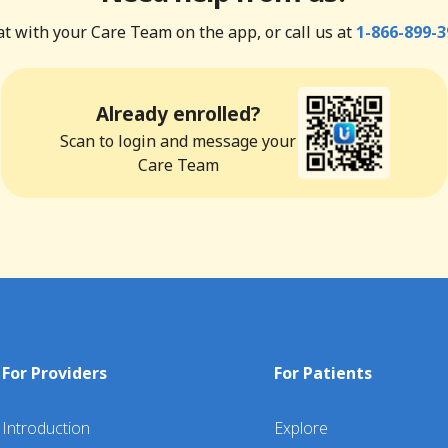
t with your Care Team on the app, or call us at
1-866-899-3
Already enrolled?
Scan to login and message your
Care Team
For Providers
For Patients
Introduction
Explore