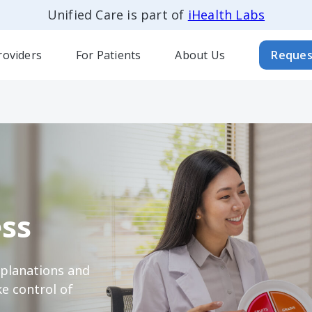
Unified Care is part of
iHealth Labs
roviders
For Patients
About Us
Reques
ss
xplanations and
e control of