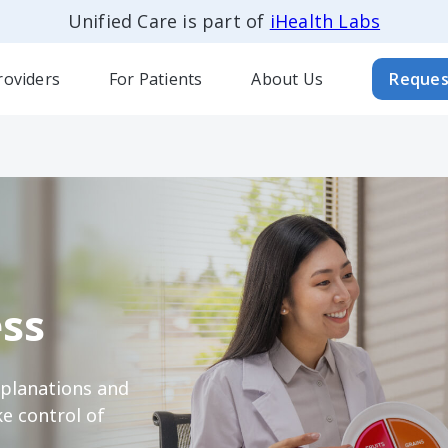
Unified Care is part of
iHealth Labs
roviders
For Patients
About Us
Reques
ss
xplanations and
e control of