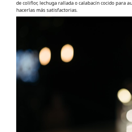
de coliflor, lechuga rallada o calabacín cocido para
hacerlas más satisfactorias.