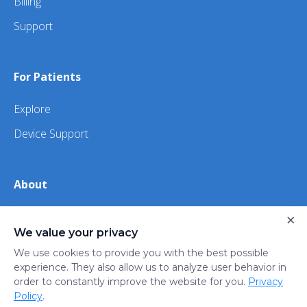
Billing
Support
For Patients
Explore
Device Support
About
About Us
×
We value your privacy
iHealth
We use cookies to provide you with the best possible
experience. They also allow us to analyze user behavior in
order to constantly improve the website for you.
Privacy
Privacy
Terms
Trust
Do not sell or share my
Policy
.
Policy
of Use
Center
personal information