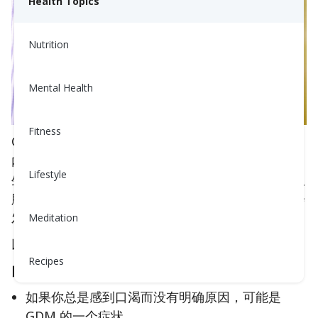
Health Topics
Nutrition
Mental Health
Fitness
GDM 发生在你的身体无法将血糖控制在健康范围
内。这通常与
胰岛素抵抗
相关，而所有孕妇都会发
Lifestyle
生这种情况。大多数孕妇能产生足够的胰岛素来克服
胰岛素抵抗。然而，那些无法补偿胰岛素抵抗的人会
发展成 GDM。
Meditation
以下是一些常见的
GDM 的症状和体征
：
Recipes
口渴和口干
如果你总是感到口渴而没有明确原因，可能是
GDM 的一个症状