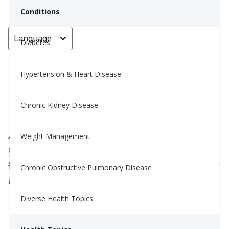
Conditions
Language
< Go back
Diabetes
Hypertension & Heart Disease
运动前后饮水简易指南
Chronic Kidney Disease
Yiwen Lu, MS, RD
August 29, 2025
Weight Management
保持水分每一天都很重要，但当你活动身体时尤为重
要。无论你是在散步，做轻度的
伸展运动
，还是尝
试健身视频，喝足够的水可以帮助你在运动中和之后
Chronic Obstructive Pulmonary Disease
感觉更好。
Diverse Health Topics
💧 运动时为何需要保持水分