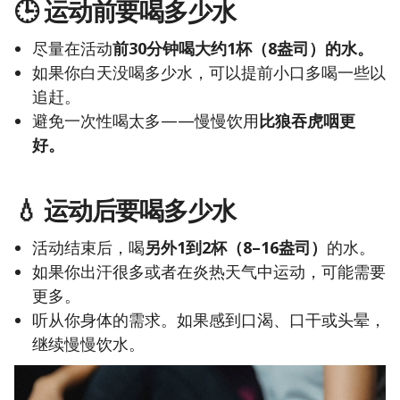
🕒 运动
前
要喝多少水
尽量在活动
前30分钟喝
大约1杯（8盎司）
的水。
如果你白天没喝多少水，可以提前小口多喝一些以
追赶。
避免一次性喝太多——慢慢饮用
比狼吞虎咽更
好。
💧 运动
后
要喝多少水
活动结束后，喝
另外1到2杯（8–16盎司）
的水。
如果你出汗很多或者在炎热天气中运动，可能需要
更多。
听从你身体的需求。如果感到口渴、口干或头晕，
继续慢慢饮水。