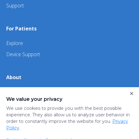
Support
For Patients
Explore
Device Support
About
×
About Us
We value your privacy
iHealth
We use cookies to provide you with the best possible
experience. They also allow us to analyze user behavior in
order to constantly improve the website for you.
Privacy
Privacy
Terms
Trust
Do not sell or share my
Policy
.
Policy
of Use
Center
personal information