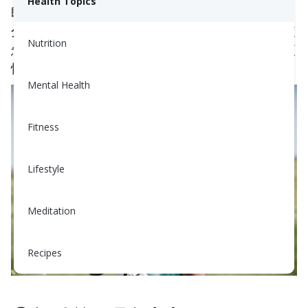
Health Topics
即使是轻度活动也会通过出汗和呼吸使身体失去水
分。如果你不补充失去的水分，可能会感到头晕、疲
Nutrition
惫或肌肉抽筋。喝水有助于你身体更舒适地运动并更
快恢复。
Mental Health
Fitness
Lifestyle
Meditation
Recipes