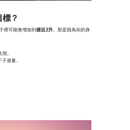
目標？
子裡可能會增加到
接近2升
。那是因為你的身
飲用。
下子過量。