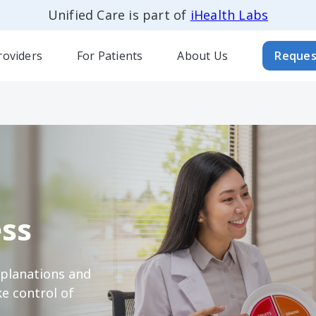
Unified Care is part of
iHealth Labs
roviders
For Patients
About Us
Reques
ss
xplanations and
e control of