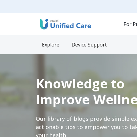
For P
Explore
Device Support
Knowledge to
Improve Wellne
Our library of blogs provide simple e
actionable tips to empower you to tak
your health.