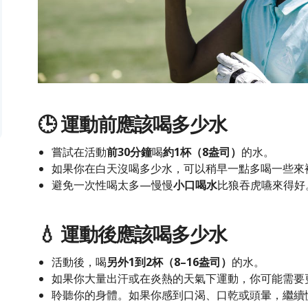
🕒 運動
前
應該喝多少水
嘗試在活動
前30分鐘
喝
約1杯（8盎司）
的水。
如果你在白天沒喝多少水，可以稍早一點多喝一些來
避免一次性喝太多—慢慢
小口喝水
比狼吞虎嚥來得好
💧 運動
後
應該喝多少水
活動後，喝
另外1到2杯（8–16盎司）
的水。
如果你大量出汗或在炎熱的天氣下運動，你可能需要
聆聽你的身體。如果你感到口渴、口乾或頭暈，繼續