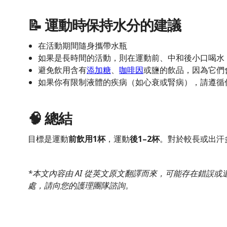
📝 運動時保持水分的建議
在活動期間隨身攜帶水瓶
如果是長時間的活動，則在運動前、中和後小口喝水
避免飲用含有
添加糖
、
咖啡因
或鹽的飲品，因為它們
如果你有限制液體的疾病（如心衰或腎病），請遵循
🧠 總結
目標是運動
前飲用1杯
，運動
後1–2杯
。對於較長或出汗
*本文內容由 AI 從英文原文翻譯而來，可能存在錯誤
處，請向您的護理團隊諮詢。