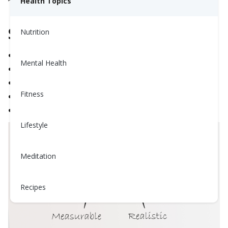
Health Topics
SMART
代表：
Nutrition
具體性
— 確切知道你在做什麼
Mental Health
可衡量性
— 你可以追蹤它
可達成性
— 對你來說是現實的
Fitness
現實性
— 符合你的生活方式
及時性
— 有明確的截止日期
Lifestyle
Meditation
Recipes