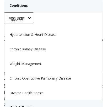
Conditions
Language
< Go back
Diabetes
Hypertension & Heart Disease
如何運用SMART目標創造真正持久
的改變
Chronic Kidney Disease
Yiwen Lu, MS, RD
Weight Management
September 17, 2025
你是否注意到當你的照護團隊幫助你設定目標時，有
Chronic Obstructive Pulmonary Disease
一種模式？他們可能正在使用
SMART目標
方法，而
這是有充分理由的。此方法是
科學證明
的，能幫助你
以清晰且可管理的方式取得進展。SMART目標將事
Diverse Health Topics
物分解為小而穩定的步驟，讓你能真正遵循，而不是
讓人感到壓力的重大變化。