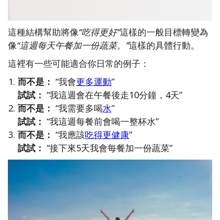
這種結構幫助將像
“吃得更好”
這樣的一般目標轉變為
像
“這週每天午餐加一份蔬菜。”
這樣的具體行動。
這裡有一些可能適合你日常的例子：
而不是：
“我會
更多運動
”
試試：
“我這週會在午餐後走10分鐘，4天”
而不是：
“我需要多喝
水
”
試試：
“我這週每餐前會喝一整杯水”
而不是：
“我應該
吃得更健康
”
試試：
“接下來5天我會每餐加一份蔬菜”