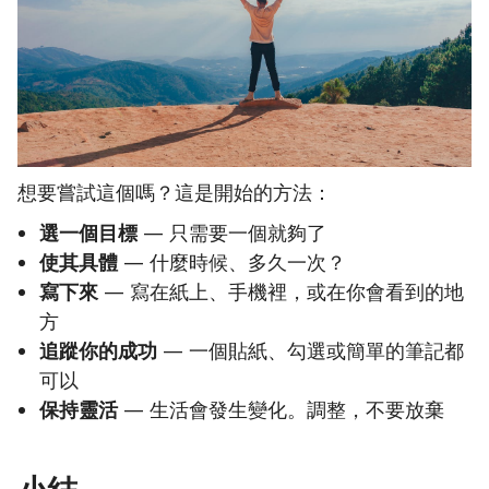
想要嘗試這個嗎？這是開始的方法：
選一個目標
— 只需要一個就夠了
使其具體
— 什麼時候、多久一次？
寫下來
— 寫在紙上、手機裡，或在你會看到的地
方
追蹤你的成功
— 一個貼紙、勾選或簡單的筆記都
可以
保持靈活
— 生活會發生變化。調整，不要放棄