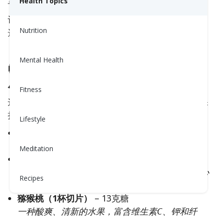
享用。
Health Topics
让我们根据水果对血糖的影响来看看，从温和的日常
Nutrition
选择到最好只在小份量中享用的水果。
Mental Health
🥝 对血糖友好的水果（适合日常食
用）
Fitness
这些水果富含营养和纤维。它们消化较慢，有助于保
持血糖稳定，并支持心脏健康和体重控制。
Lifestyle
浆果（1杯）
– 7到10克糖
草莓、蓝莓和覆盆子富含抗氧化剂和纤维。
Meditation
牛油果（1杯捣碎）
– 1克糖
没错，它是一种水果！牛油果含糖量低，富含对心
Recipes
脏有益的脂肪。
猕猴桃（1杯切片）
– 13克糖
一种酸爽、清新的水果，富含维生素C、钾和纤