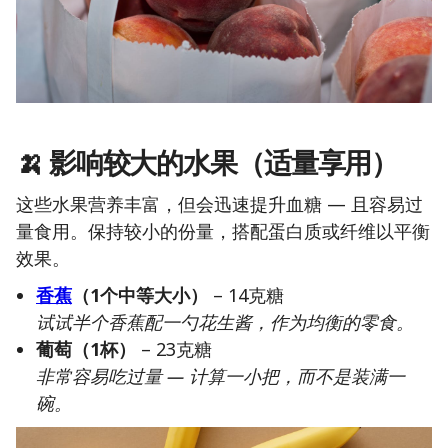
🍌 影响较大的水果（适量享用）
这些水果营养丰富，但会迅速提升血糖 — 且容易过
量食用。保持较小的份量，搭配蛋白质或纤维以平衡
效果。
香蕉
（1个中等大小）
– 14克糖
试试半个香蕉配一勺花生酱，作为均衡的零食。
葡萄（1杯）
– 23克糖
非常容易吃过量 — 计算一小把，而不是装满一
碗。