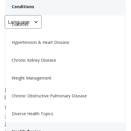
Conditions
Language
< Go back
Diabetes
Hypertension & Heart Disease
如何将水果融入你的健康目标（避
免风险）
Chronic Kidney Disease
Yiwen Lu, MS, RD
Weight Management
May 20, 2025
如果你在监控血糖、血压或体重，你还可以
吃水果
Chronic Obstructive Pulmonary Disease
吗？
可以 — 而且你应该这样做！
Diverse Health Topics
水果为你的身体提供维生素、矿物质、
纤维
和天然
甜味。关键是选择合适的水果类型，并在合适的量中