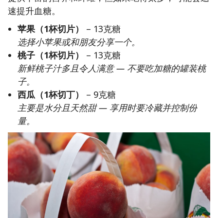
速提升血糖。
苹果（1杯切片）
– 13克糖
选择小苹果或和朋友分享一个。
桃子（1杯切片）
– 13克糖
新鲜桃子汁多且令人满意 — 不要吃加糖的罐装桃
子。
西瓜（1杯切丁）
– 9克糖
主要是水分且天然甜 — 享用时要冷藏并控制份
量。