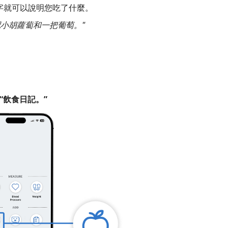
字就可以說明您吃了什麼。
小胡蘿蔔和一把葡萄。"
“飲食日記。”