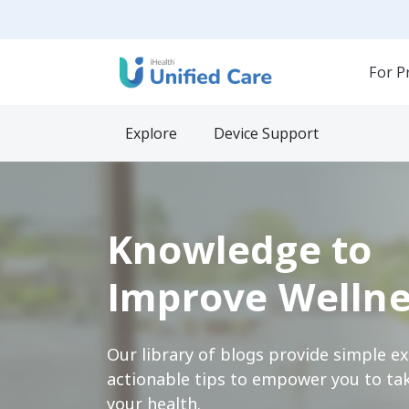
For P
Explore
Device Support
Knowledge to
Improve Wellne
Our library of blogs provide simple e
actionable tips to empower you to tak
your health.