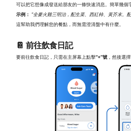
可以把它想像成發送給朋友的一條快速消息。簡單幾個
示例：
"全麥火雞三明治，配生菜、西紅柿、黃芥末。配
這幫助我們理解您的餐點，而無需澄清盤中有什麼。
📔 前往飲食日記
要前往飲食日記，只需在主屏幕上點擊
“+”號
，然後選擇