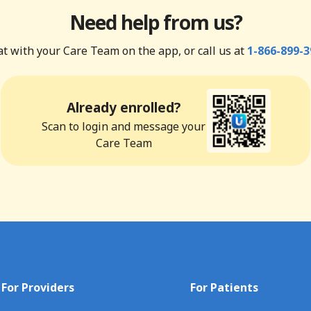
Need help from us?
t with your Care Team on the app, or call us at
1-866-899-3
Already enrolled?
Scan to login and message your
Care Team
For Providers
For Patients