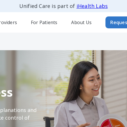
Unified Care is part of
iHealth Labs
roviders
For Patients
About Us
Reques
ss
xplanations and
e control of