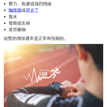
壓力、焦慮或強烈情緒
咖啡因
或
尼古丁
脫水
發燒或生病
某些藥物
短暫的增加通常是正常和預期的。