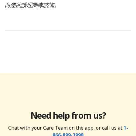
向您的護理團隊諮詢。
Need help from us?
Chat with your Care Team on the app, or call us at
1-
866-899-3998