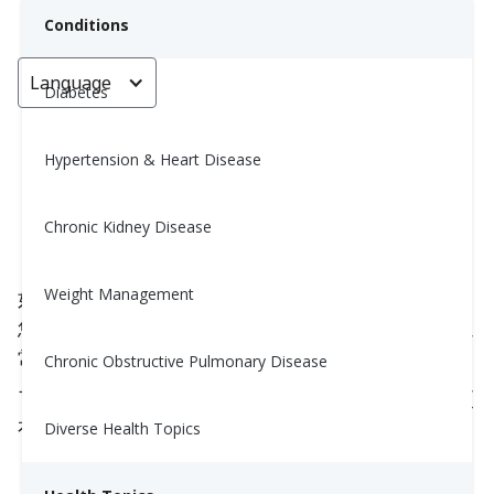
Conditions
Language
< Go back
Diabetes
Hypertension & Heart Disease
你的心率正常嗎？
Chronic Kidney Disease
Yiwen Lu, MS, RD
January 5, 2026
Weight Management
如果您曾經檢查過自己的心率並想過，
“這正常嗎？”
您並不孤單。心率在一天中自然會變化，小的波動通
常不需要擔心。
Chronic Obstructive Pulmonary Disease
了解什麼是正常的，可以幫助您對自己的健康感到更
有信心。
Diverse Health Topics