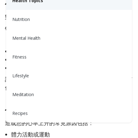
Health Topics
什麼是「正常」的心率？
對於大多數成年人來說，正常的靜息心率為：
Nutrition
每分鐘60–100次心跳（bpm）
Mental Health
「靜息」意味著：
您坐著或躺著
Fitness
您保持冷靜且不活動
您剛沒有運動或感到壓力
Lifestyle
許多健康的成年人，尤其是那些活躍的人，可能會有
低於60 bpm的靜息心率。這也是正常的。
Meditation
什麼可以提升您的心率？
Recipes
造成您的心率上升的常見原因包括：
體力活動或運動