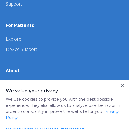
Support
For Patients
Explore
Device Support
About
About Us
×
We value your privacy
iHealth
We use cookies to provide you with the best possible
experience. They also allow us to analyze user behavior in
order to constantly improve the website for you.
Privacy
Privacy
Terms
Trust
Do not sell or share my
Policy
.
Policy
of Use
Center
personal information