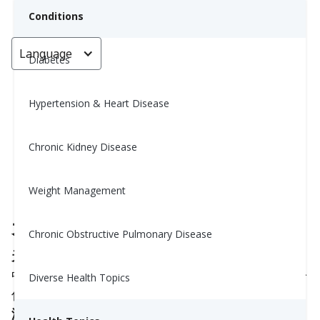
Conditions
Language
< Go back
Diabetes
Hypertension & Heart Disease
天然糖與添加糖：如何吃得更健康
Chronic Kidney Disease
Yiwen Lu, MS, RD
October 24, 2025
Weight Management
天然糖與添加糖：有什麼不同
Chronic Obstructive Pulmonary Disease
天然糖
存在於水果（果糖）和牛奶（乳糖）等食物
中。這些食物還含有維他命、礦物質和纖維，有助於
Diverse Health Topics
你的身體更慢地處理糖分。
添加糖
是在烹飪或食品加工過程中加入的甜味劑。它