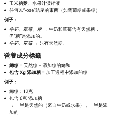
玉米糖漿、水果汁濃縮液
任何以“-ose”結尾的東西（如葡萄糖或果糖）
例子：
牛奶、草莓、糖
→ 牛奶和草莓含有天然糖，
但“糖”是添加的。
牛奶、草莓
→ 只有天然糖。
營養成分標籤
總糖
= 天然糖 + 添加糖的總和
包含 Xg 添加糖
= 加工過程中添加的糖
例子：
總糖：12克
包含 6克 添加糖
→ 一半是天然的（來自牛奶或水果），一半是添
加的