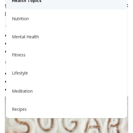
Health Topics
們增加卡路里而不含營養成分——並且可能會提高你
的血糖、血壓和體重。
Nutrition
🍐 天然糖的例子
水果（蘋果、漿果、橙子）
Mental Health
純牛奶或無糖優格
胡蘿蔔或豌豆等蔬菜
Fitness
🍪 添加糖的例子
汽水、加糖茶或調味咖啡
Lifestyle
調味優格或穀物
烘焙食品和醬汁（如番茄醬或燒烤醬）
Meditation
Recipes