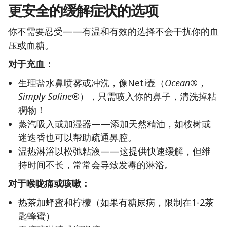
更安全的缓解症状的选项
你不需要忍受——有温和有效的选择不会干扰你的血
压或血糖。
对于充血：
生理盐水鼻喷雾或冲洗，像Neti壶（
Ocean®，
Simply Saline®
），只需喷入你的鼻子，清洗掉粘
稠物！
蒸汽吸入或加湿器——添加天然精油，如桉树或
迷迭香也可以帮助疏通鼻腔。
温热淋浴以松弛粘液——这提供快速缓解，但维
持时间不长，常常会导致发霉的淋浴。
对于喉咙痛或咳嗽：
热茶加蜂蜜和柠檬（如果有糖尿病，限制在1-2茶
匙蜂蜜）