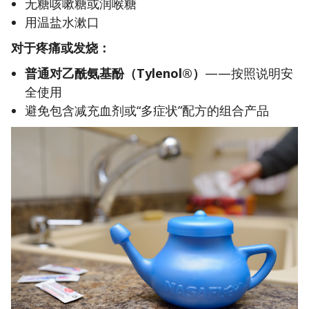
无糖咳嗽糖或润喉糖
用温盐水漱口
对于疼痛或发烧：
普通对乙酰氨基酚（Tylenol®）
——按照说明安
全使用
避免包含减充血剂或“多症状”配方的组合产品