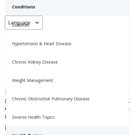
Conditions
Language
< Go back
Diabetes
Hypertension & Heart Disease
非处方感冒和流感药物：哪种最安
全？
Chronic Kidney Disease
Nina Ghamrawi, MS, RD, CDE
Weight Management
November 19, 2025
当感冒和流感季节来临时，抓住第一盒承诺快速缓解
Chronic Obstructive Pulmonary Disease
的药物是很诱人的。但是如果你有
高血压
、
糖尿病
或
心脏病
，一些非处方药（OTC）实际上可能会使你的
症状或数字变得更糟。
Diverse Health Topics
以下是如何明智选择并在这个冬季保持安全的方法。