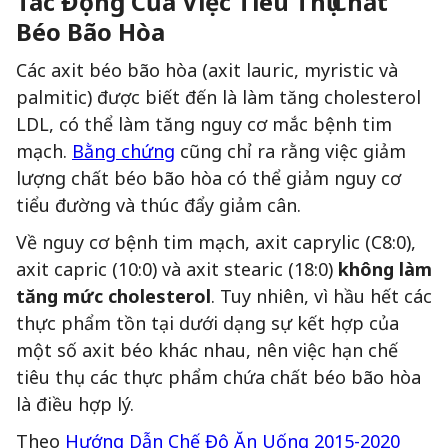
Tác Động Của Việc Tiêu Thụ Chất
Béo Bão Hòa
Các axit béo bão hòa (axit lauric, myristic và
palmitic) được biết đến là làm tăng cholesterol
LDL, có thể làm tăng nguy cơ mắc bệnh tim
mạch.
Bằng chứng
cũng chỉ ra rằng việc giảm
lượng chất béo bão hòa có thể giảm nguy cơ
tiểu đường và thúc đẩy giảm cân.
Về nguy cơ bệnh tim mạch, axit caprylic (C8:0),
axit capric (10:0) và axit stearic (18:0)
không làm
tăng mức cholesterol
. Tuy nhiên, vì hầu hết các
thực phẩm tồn tại dưới dạng sự kết hợp của
một số axit béo khác nhau, nên việc hạn chế
tiêu thụ các thực phẩm chứa chất béo bão hòa
là điều hợp lý.
Theo
Hướng Dẫn Chế Độ Ăn Uống 2015-2020