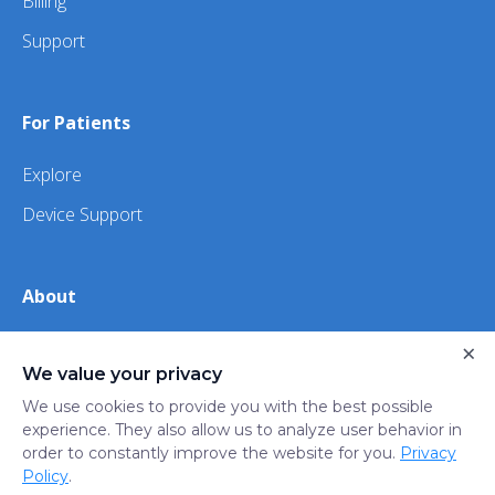
Billing
Support
For Patients
Explore
Device Support
About
×
About Us
We value your privacy
iHealth
We use cookies to provide you with the best possible
experience. They also allow us to analyze user behavior in
order to constantly improve the website for you.
Privacy
Privacy
Terms
Trust
Do not sell or share my
Policy
.
Policy
of Use
Center
personal information