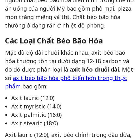
nguồn chất béo bão hòa điển hình trong chế độ
ăn uống của người Mỹ bao gồm phô mai, pizza,
món tráng miệng và thịt. Chất béo bão hòa
thường ở dạng rắn ở nhiệt độ phòng.
Các Loại Chất Béo Bão Hòa
Mặc dù độ dài chuỗi khác nhau, axit béo bão
hòa thường tồn tại dưới dạng 12-18 carbon và
do đó được phân loại là
axit béo chuỗi dài
. Một
số
axit béo bão hòa phổ biến hơn trong thực
phẩm
bao gồm:
Axit lauric (12:0)
Axit myristic (14:0)
Axit palmitic (16:0)
Axit stearic (18:0)
Axit lauric (12:0), axit béo chính trong dầu dừa,