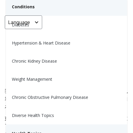
Conditions
Language
< Go back
Diabetes
Hypertension & Heart Disease
说“不”是一种健康的习惯，而不是
一种愧疚的习惯。
Chronic Kidney Disease
Yiwen Lu, MS, RD
Weight Management
August 22, 2025
我们很多人在成长过程中学会了帮助他人、善良和包
Chronic Obstructive Pulmonary Disease
容。这些都是美好的价值观，但有时它们会导致我们
在疲惫、感到压力或只想要空间时仍然说“是”。
Diverse Health Topics
如果你曾经因为内疚、习惯或害怕让某人失望而同意
了某件事情——你并不孤单。