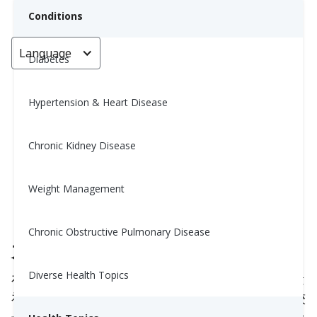
Conditions
Language
< Go back
Diabetes
Hypertension & Heart Disease
运动燃料：别让营养不良毁了你的
锻炼成果
Chronic Kidney Disease
Yiwen Lu, MS, RD
Weight Management
April 12, 2025
Chronic Obstructive Pulmonary Disease
为什么运动前的能量补给很重要
Diverse Health Topics
在锻炼前吃东西不仅仅是为了避免饥饿。正确的能量
补给能帮助你保持活力、专注和力量——特别是在较