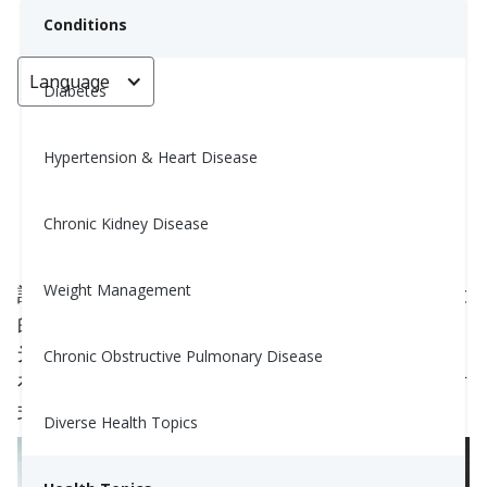
Conditions
Language
< Go back
Diabetes
Hypertension & Heart Disease
對抗季節性情緒變化最簡單的方法
Chronic Kidney Disease
Yiwen Lu, MS, RD
December 17, 2025
Weight Management
許多人在冬季感到更累、情緒低落或缺乏動力。最大
的原因是？
日光更少。
光線在情緒、能量和
睡眠
中扮演了重要角色，因此
Chronic Obstructive Pulmonary Disease
在較黑暗的月份獲得更多光線是感覺更好的最有效方
式之一。
Diverse Health Topics