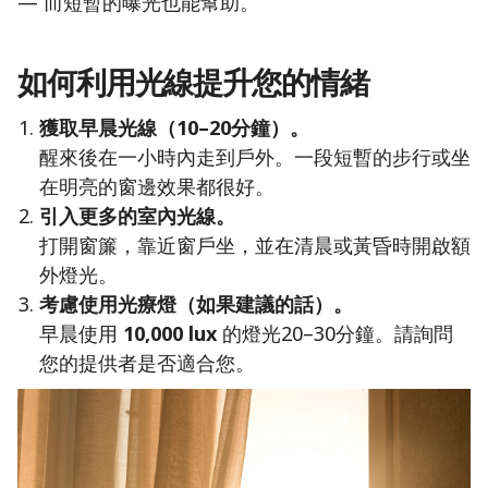
— 而短暫的曝光也能幫助。
如何利用光線提升您的情緒
獲取早晨光線（10–20分鐘）。
醒來後在一小時內走到戶外。一段短暫的步行或坐
在明亮的窗邊效果都很好。
引入更多的室內光線。
打開窗簾，靠近窗戶坐，並在清晨或黃昏時開啟額
外燈光。
考慮使用光療燈（如果建議的話）。
早晨使用
10,000 lux
的燈光20–30分鐘。請詢問
您的提供者是否適合您。