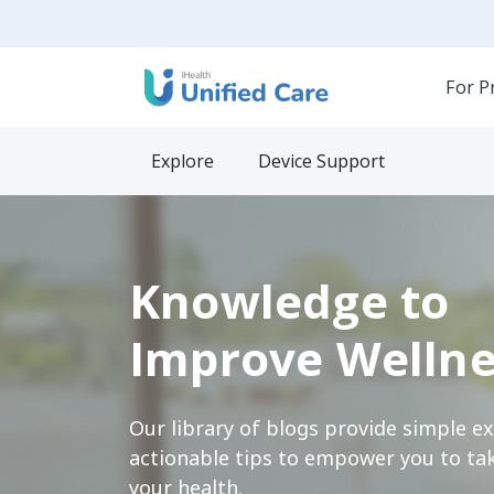
For P
Explore
Device Support
Knowledge to
Improve Wellne
Our library of blogs provide simple e
actionable tips to empower you to tak
your health.