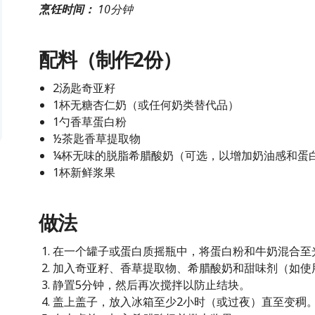
烹饪时间：
10分钟
配料
（制作2份）
2汤匙奇亚籽
1杯无糖杏仁奶（或任何奶类替代品）
1勺香草蛋白粉
½茶匙香草提取物
¼杯无味的脱脂希腊酸奶（可选，以增加奶油感和蛋
1杯新鲜浆果
做法
在一个罐子或蛋白质摇瓶中，将蛋白粉和牛奶混合至
加入奇亚籽、香草提取物、希腊酸奶和甜味剂（如使
静置5分钟，然后再次搅拌以防止结块。
盖上盖子，放入冰箱至少2小时（或过夜）直至变稠