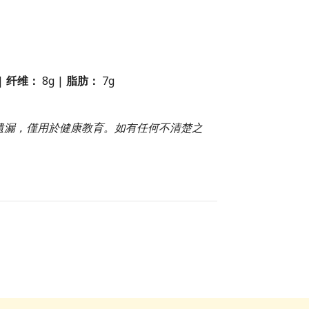
|
纤维：
8g |
脂肪：
7g
或遺漏，僅用於健康教育。如有任何不清楚之