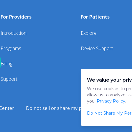
For Providers
For Patients
Introduction
Explore
Programs
Device Support
Billing
Support
We value your pri
We use cookies to pro
allow us to analyze us
you.
Privacy Policy
.
Center
Do not sell or share my personal information
Do Not Share My Pers