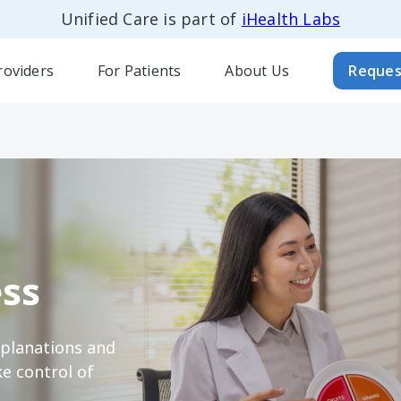
Unified Care is part of
iHealth Labs
roviders
For Patients
About Us
Reques
ss
xplanations and
e control of