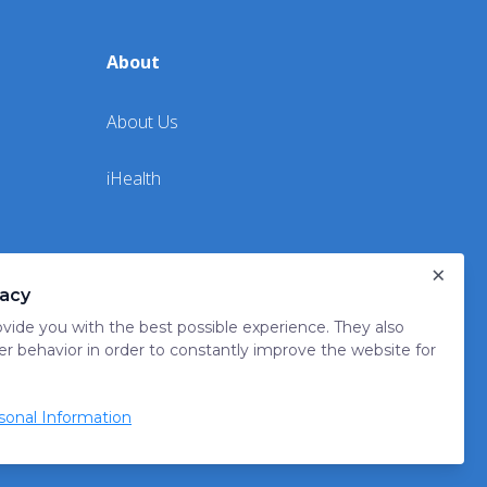
About
About Us
iHealth
×
vacy
vide you with the best possible experience. They also
er behavior in order to constantly improve the website for
onal Information