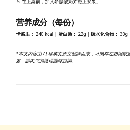
在上桌前，加入希腊酸奶并撒上浆果。
营养成分（每份）
卡路里：
240 kcal |
蛋白质：
22g |
碳水化合物：
30g 
*本文內容由 AI 從英文原文翻譯而來，可能存在錯誤
處，請向您的護理團隊諮詢。