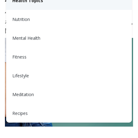
什么是皮质醇肚子?
Health Topics
“皮质醇肚子”是指压力激素导致体重增加——尤其是
Nutrition
在腰部。与其他部位的脂肪不同，腹部脂肪与健康风
险相关性更强，如糖尿病、高血压和心脏病。
Mental Health
Fitness
Lifestyle
Meditation
Recipes