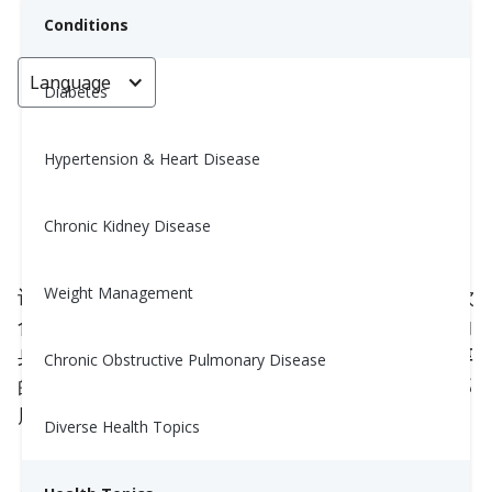
Conditions
Language
< Go back
Diabetes
Hypertension & Heart Disease
什么是“皮质醇腹”？如何摆脱它？
Chronic Kidney Disease
Yiwen Lu, MS, RD
November 3, 2025
Weight Management
许多人注意到腹部脂肪是最难减掉的——即使他们饮
食更健康或
锻炼
更多。一个原因可能是压力。当你的
身体长时间处于压力状态时，会产生一种叫做
皮质醇
Chronic Obstructive Pulmonary Disease
的激素，而高水平的皮质醇会使脂肪聚集在你的腹部
周围。
Diverse Health Topics