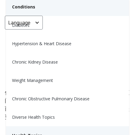
Conditions
Language
< Go back
Diabetes
Hypertension & Heart Disease
睡前喝什么（以及应该避免喝什
么）才能睡得更好
Chronic Kidney Disease
Yiwen Lu, MS, RD
Weight Management
November 10, 2025
你在晚上喝的饮品会影响你入睡的容易程度以及在夜
Chronic Obstructive Pulmonary Disease
间保持睡眠的质量。有些饮品能帮助你的身体放松，
而另一些则可能让你清醒或导致不安的睡眠。以下是
更好的就寝饮品选择的简单指南。
Diverse Health Topics