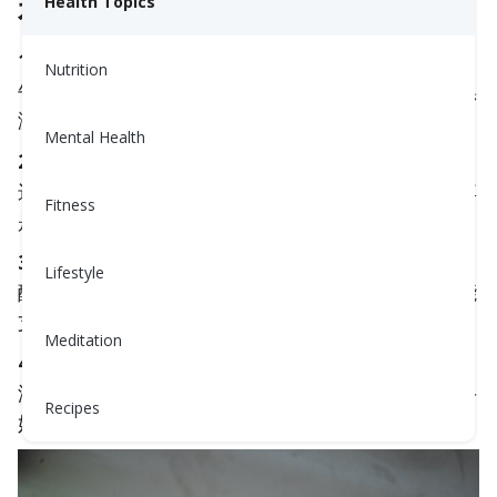
Health Topics
有助于更好睡眠的饮品
1. 温牛奶
Nutrition
牛奶中含有色氨酸，这是一种帮助你的身体产生褪黑
激素的氨基酸——这个激素引导睡眠。
Mental Health
2. 草药茶（洋甘菊、柠檬香蜂草、薄荷）
这些天然不含咖啡因的茶可以平静心灵和身体。尤其
Fitness
是洋甘菊有舒缓效果，可能帮助你更容易入睡。
3. 酸樱桃汁
Lifestyle
酸樱桃是褪黑激素的自然来源。小杯的酸樱桃汁可能
支持睡眠质量，同时不会增加太多糖分。
Meditation
4. 温水或无咖啡因的黄金牛奶
温热的液体天然具有镇静效果。
黄金牛奶
（姜黄与牛
Recipes
奶混合）可以增加放松的好处，并可能减少炎症。