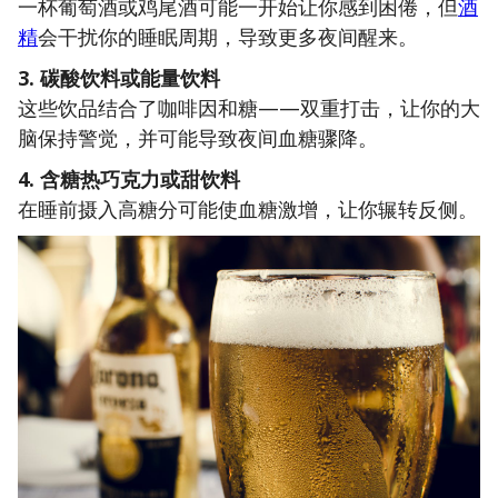
一杯葡萄酒或鸡尾酒可能一开始让你感到困倦，但
酒
精
会干扰你的睡眠周期，导致更多夜间醒来。
3. 碳酸饮料或能量饮料
这些饮品结合了咖啡因和糖——双重打击，让你的大
脑保持警觉，并可能导致夜间血糖骤降。
4. 含糖热巧克力或甜饮料
在睡前摄入高糖分可能使血糖激增，让你辗转反侧。