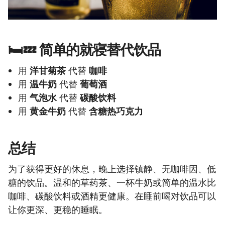
🛏️💤 简单的就寝替代饮品
用
洋甘菊茶
代替
咖啡
用
温牛奶
代替
葡萄酒
用
气泡水
代替
碳酸饮料
用
黄金牛奶
代替
含糖热巧克力
总结
为了获得更好的休息，晚上选择镇静、无咖啡因、低
糖的饮品。温和的草药茶、一杯牛奶或简单的温水比
咖啡、碳酸饮料或酒精更健康。在睡前喝对饮品可以
让你更深、更稳的睡眠。