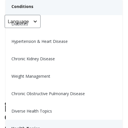
Conditions
Language
< Go back
Diabetes
Hypertension & Heart Disease
Qué puede hacer ante la falta
crónica de sueño
Chronic Kidney Disease
Yiwen Lu, MS, RD
Weight Management
March 11, 2025
Chronic Obstructive Pulmonary Disease
¿Alguna vez te has acostado en
la cama, agotado, pero incapaz
Diverse Health Topics
de dormir?