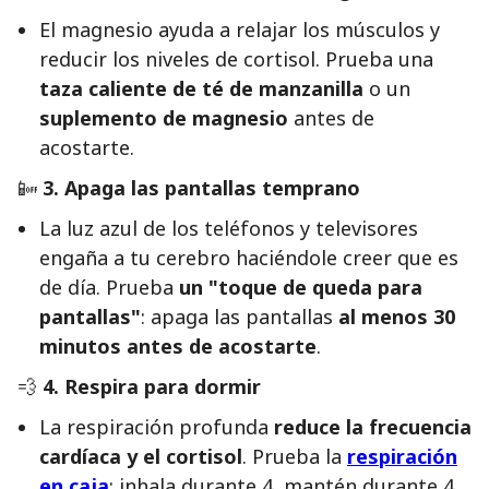
El magnesio ayuda a relajar los músculos y
reducir los niveles de cortisol. Prueba una
taza caliente de té de manzanilla
o un
suplemento de magnesio
antes de
acostarte.
📴
3. Apaga las pantallas temprano
La luz azul de los teléfonos y televisores
engaña a tu cerebro haciéndole creer que es
de día. Prueba
un "toque de queda para
pantallas"
: apaga las pantallas
al menos 30
minutos antes de acostarte
.
💨
4. Respira para dormir
La respiración profunda
reduce la frecuencia
cardíaca y el cortisol
. Prueba la
respiración
en caja
: inhala durante 4, mantén durante 4,