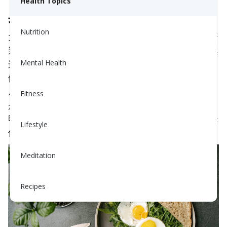
Health Topics
典型美式早餐的问题
Nutrition
大多数美式早餐含糖量和精制淀粉含量高：煎饼加糖
浆、含糖谷物、贝果、涂抹果酱的吐司或糕点。虽然
这些餐点能提供初始的多巴胺提升和快速能量，但它
Mental Health
们会导致血糖的迅速剧增。这会引发胰岛素的激增，
从而清除血液中的多余糖分，导致能量崩溃。结果
Fitness
是？疲惫、渴望和全天不稳定的血糖水平。研究表
明，早餐引起的血糖剧增还会使午餐和晚餐的血糖峰
Lifestyle
值更糟，随着时间的推移，促进代谢功能失调。
Meditation
Recipes