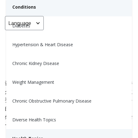
Conditions
Language
< Go back
Diabetes
Hypertension & Heart Disease
为什么早餐一定要吃蔬菜
Chronic Kidney Disease
Nina Ghamrawi, MS, RD, CDE
June 3, 2025
Weight Management
许多人相信，甜的或淀粉类的早餐能够为一天提供持
久的能量，因为碳水化合物和糖是我们获取能量的主
要来源，对吧？而且大多数人认为蔬菜是午餐或晚餐
Chronic Obstructive Pulmonary Disease
的食物，但将它们加入早餐可以带来巨大的健康益
处。从改善血压到稳定血糖，甚至减肥，用蔬菜开始
Diverse Health Topics
一天是一个科学支持的明智选择。