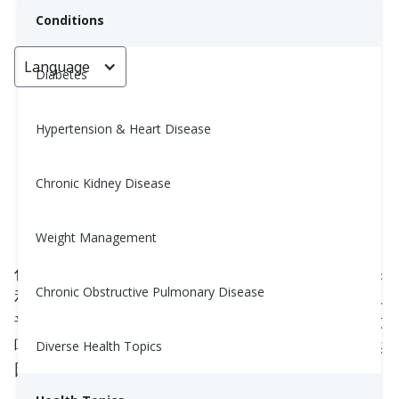
Conditions
Language
< Go back
Diabetes
Hypertension & Heart Disease
为什么即使饮食更健康，你的胆固
醇水平仍然可能很高？
Chronic Kidney Disease
Yiwen Lu, MS, RD
Weight Management
October 20, 2025
你已经用沙拉替代了油炸食品，并开始吃更多的水果
Chronic Obstructive Pulmonary Disease
和蔬菜，但你的胆固醇水平仍然很高。这可能令人沮
丧，尤其是在你做出了真正的改变之后。但这并不意
味着你的努力没有效果。通常，一些隐性习惯或自然
Diverse Health Topics
因素仍在发挥作用。