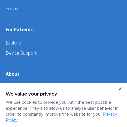
Support
For Patients
Explore
Device Support
About
About Us
×
We value your privacy
iHealth
We use cookies to provide you with the best possible
experience. They also allow us to analyze user behavior in
order to constantly improve the website for you.
Privacy
Privacy
Terms
Trust
Do not sell or share my
Policy
.
Policy
of Use
Center
personal information