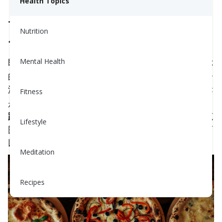
Health Topics
导致胆固醇高的5个日常因素
Nutrition
1. 隐藏的饱和脂肪
即使你在吃得更健康，
Mental Health
饱和脂肪
仍然可能偷偷溜进你
的饮食中。烘焙食品、奶油酱、加工肉类，甚至椰子
油都可能悄悄提高胆固醇。尝试查看食品标签，目标
Fitness
是将饱和脂肪控制在
每天13克以下
。这对于
2000卡
路里饮食
而言是一般限制。如果你的饮食低于这个范
Lifestyle
围，你的个人目标可能会更低。你的医生或营养师可
以帮助你决定什么是适合你的。
Meditation
Recipes