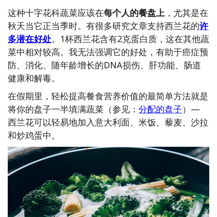
这种十字花科蔬菜应该在
每个人的餐盘上
，尤其是在
秋天当它正当季时。有很多研究文章支持西兰花的
许
多潜在好处
。1杯西兰花含有2克蛋白质，这在其他蔬
菜中相对较高。我无法强调它的好处，有助于癌症预
防、消化、随年龄增长的DNA损伤、肝功能、肠道
健康和解毒。
在假期里，轻松提高餐食营养价值的最简单方法就是
将你的盘子一半填满蔬菜（参见：
分配的盘子
）—
西兰花可以轻易地加入意大利面、米饭、藜麦、沙拉
和炒鸡蛋中。