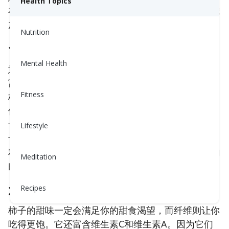
Health Topics
在这个假期季节达到巅峰的水果和蔬菜，你应该考虑
加入你的饮食中。
Nutrition
1. 意大利面南瓜
Mental Health
意大利面南瓜的卡路里和碳水化合物比意大利面低，
富含多种营养素，并且几乎能吸收任何搭配的味道，
Fitness
极具多样性！它也是经典意大利面的极佳低卡路里、
低碳水化合物替代品；煮熟的意大利面每杯含有220
卡路里和43克碳水，而煮熟的意大利面南瓜仅含50
Lifestyle
卡路里和8克碳水。我喜欢在番茄酱或香蒜酱的意大
利面中用意大利面南瓜替代意大利面，也会在丰盛的
Meditation
肉类和蔬菜炖菜中用它替代米饭。
2. 柿子
Recipes
柿子的甜味一定会满足你的甜食渴望，而纤维则让你
吃得更饱。它还富含维生素C和维生素A。因为它们