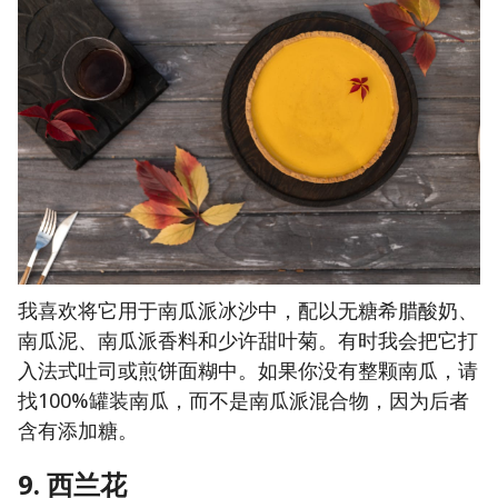
我喜欢将它用于南瓜派冰沙中，配以无糖希腊酸奶、
南瓜泥、南瓜派香料和少许甜叶菊。有时我会把它打
入法式吐司或煎饼面糊中。如果你没有整颗南瓜，请
找100%罐装南瓜，而不是南瓜派混合物，因为后者
含有添加糖。
9. 西兰花