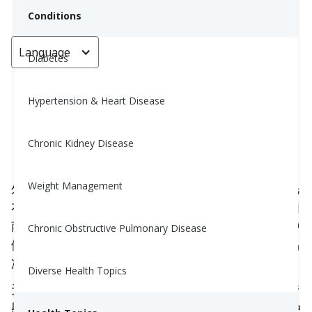
Conditions
Language
< Go back
Diabetes
Hypertension & Heart Disease
秋季最健康的10种食物
Chronic Kidney Disease
Nina Ghamrawi, MS, RD, CDE
October 1, 2023
6
Weight Management
外面的天气越来越冷了。秋天是我们从储藏室拿出毛
衣的时节，点燃壁炉，享受一些温暖的安慰食品，如
南瓜派、丰盛的砂锅菜和奶油汤。秋天也是获取各种
Chronic Obstructive Pulmonary Disease
健康季节性蔬菜的好时机，假期的到来让我们更容易
准备出轻盈的餐点，既充满风味，又能满足胃口。
Diverse Health Topics
无论你是在假期前朝着减肥目标努力，还是只是在安
慰食品蔓延时努力保持健康和精力充沛，这里有10种