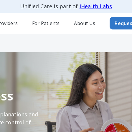
Unified Care is part of
iHealth Labs
roviders
For Patients
About Us
Reques
ss
xplanations and
e control of