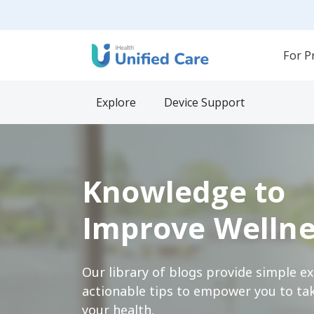
For P
Explore
Device Support
Knowledge to
Improve Wellne
Our library of blogs provide simple e
actionable tips to empower you to tak
your health.