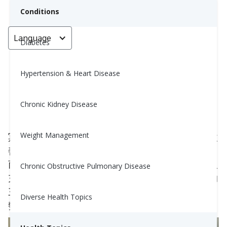
Conditions
Language
< Go back
Diabetes
Hypertension & Heart Disease
關於冥想的三個誤解
Chronic Kidney Disease
Yiwen Lu, MS, RD
November 20, 2023
Weight Management
冥想帶來了許多好處。近年來，它因能緩解壓力、改
善睡眠質量和增強專注力而獲得了廣泛的認可。然
而，圍繞這一實踐的幾個誤解仍然存在，阻止許多人
Chronic Obstructive Pulmonary Disease
充分認識其潛力。在本文中，我們揭穿了有關冥想的
三個普遍神話，闡明了它的可及性及其所提供的優
Diverse Health Topics
勢。