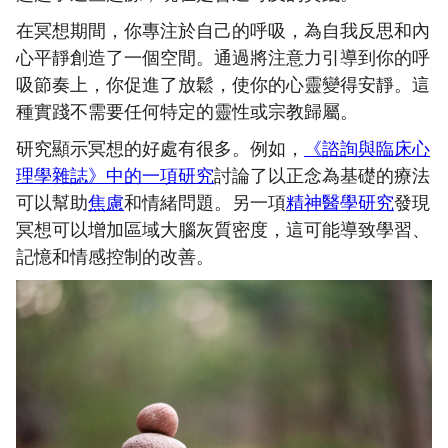
在冥想期間，你專注於自己的呼吸，為自我反思和內
心平靜創造了一個空間。通過將注意力引導到你的呼
吸節奏上，你促進了放鬆，使你的心靈變得安靜。這
種實踐不需要任何特定的靈性或宗教歸屬。
研究顯示冥想的好處有很多。例如，
《諮詢與臨床心
理學雜誌》中的一項研究
討論了以正念為基礎的療法
可以幫助
焦慮
和情緒問題。另一項
精神醫學研究
發現
冥想可以增加區域大腦灰質密度，這可能導致學習、
記憶和情感控制的改善。