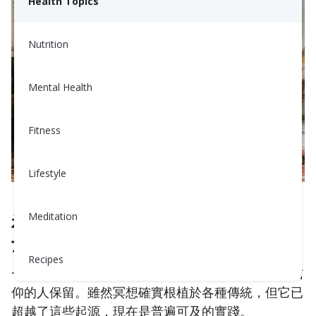
Health Topics
Nutrition
Mental Health
Fitness
Lifestyle
Meditation
神話 1：冥想僅適合靈性或宗教人
士
Recipes
一個常見的誤解是冥想專門為那些具有靈性和宗教信
仰的人保留。雖然冥想確實根植於各種傳統，但它已
超越了這些起源，現在是普遍可及的實踐。