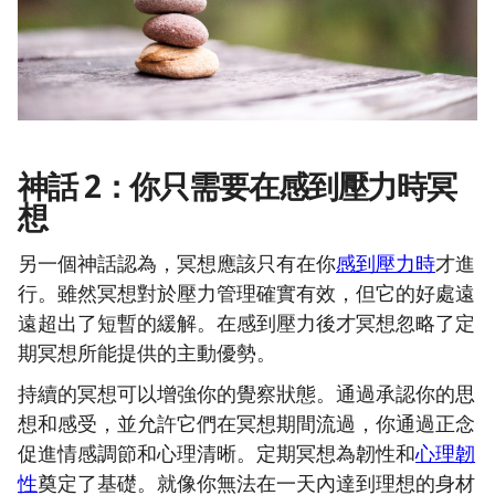
神話 2：你只需要在感到壓力時冥
想
另一個神話認為，冥想應該只有在你
感到壓力時
才進
行。雖然冥想對於壓力管理確實有效，但它的好處遠
遠超出了短暫的緩解。在感到壓力後才冥想忽略了定
期冥想所能提供的主動優勢。
持續的冥想可以增強你的覺察狀態。通過承認你的思
想和感受，並允許它們在冥想期間流過，你通過正念
促進情感調節和心理清晰。定期冥想為韌性和
心理韌
性
奠定了基礎。就像你無法在一天內達到理想的身材