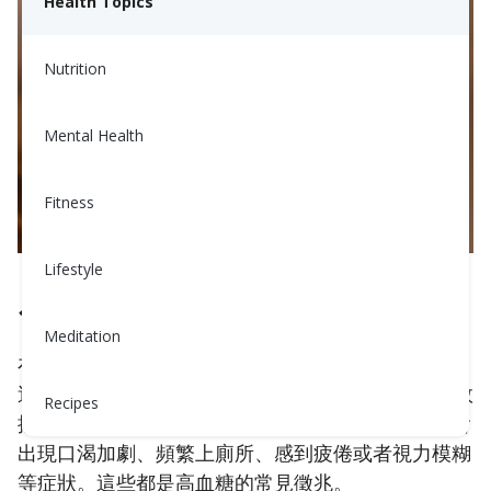
Health Topics
Nutrition
Mental Health
Fitness
Lifestyle
1. 始終檢查到期日
Meditation
在儲存胰島素之前，務必檢查包裝上的到期日。使用
過期的胰島素就像開著沒有燃料的汽車——無法有效
Recipes
控制您的血糖水平，並可能導致血糖飆升。您可能會
出現口渴加劇、頻繁上廁所、感到疲倦或者視力模糊
等症狀。這些都是高血糖的常見徵兆。