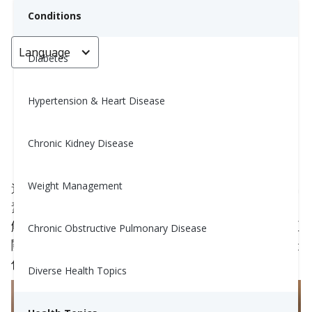
Conditions
Language
< Go back
Diabetes
Hypertension & Heart Disease
安全儲存胰島素的5個最佳實踐
Chronic Kidney Disease
Yiwen Lu, MS, RD
October 3, 2023
Weight Management
遵循醫生對胰島素的處方至關重要，但正確儲存胰島
素同樣重要。無論您是糖尿病患者還是護理人員，了
解胰島素儲存的正確方法對於保持其效力和可靠性至
Chronic Obstructive Pulmonary Disease
關重要。在本文中，我們將深入探討胰島素存儲的最
佳實踐。
Diverse Health Topics