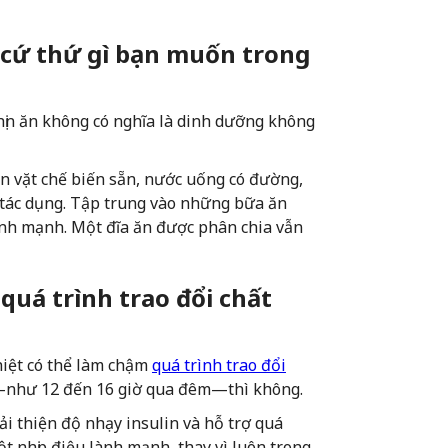
t cứ thứ gì bạn muốn trong
nhịn ăn không có nghĩa là dinh dưỡng không
n vặt chế biến sẵn, nước uống có đường,
u tác dụng. Tập trung vào những bữa ăn
 lành mạnh. Một đĩa ăn được phân chia vẫn
quá trình trao đổi chất
iệt có thể làm chậm
quá trình trao đổi
—như 12 đến 16 giờ qua đêm—thì không.
ải thiện độ nhạy insulin và hỗ trợ quá
ột nhịp điệu lành mạnh, thay vì luôn trong