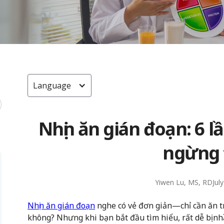
Language
Nhịn ăn gián đoạn: 6 
ngừng 
Yiwen Lu, MS, RD
Jul
Nhịn ăn gián đoạn
nghe có vẻ đơn giản—chỉ cần ăn t
không? Nhưng khi bạn bắt đầu tìm hiểu, rất dễ bị nh