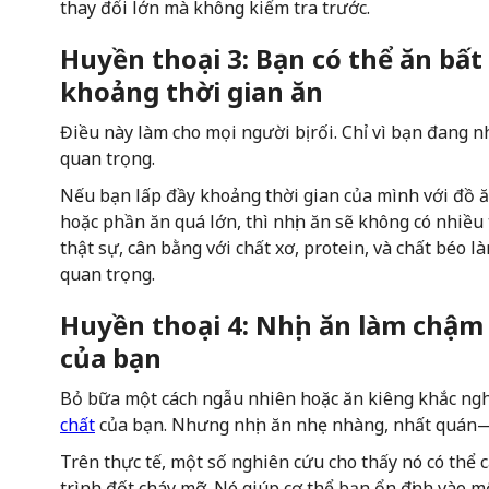
thay đổi lớn mà không kiểm tra trước.
Huyền thoại 3: Bạn có thể ăn bấ
khoảng thời gian ăn
Điều này làm cho mọi người bị rối. Chỉ vì bạn đang 
quan trọng.
Nếu bạn lấp đầy khoảng thời gian của mình với đồ ă
hoặc phần ăn quá lớn, thì nhịn ăn sẽ không có nhiề
thật sự, cân bằng với chất xơ, protein, và chất béo
quan trọng.
Huyền thoại 4: Nhịn ăn làm chậm 
của bạn
Bỏ bữa một cách ngẫu nhiên hoặc ăn kiêng khắc ngh
chất
của bạn. Nhưng nhịn ăn nhẹ nhàng, nhất quán
Trên thực tế, một số nghiên cứu cho thấy nó có thể c
trình đốt cháy mỡ. Nó giúp cơ thể bạn ổn định vào m