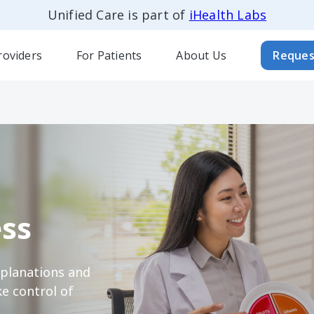
Unified Care is part of
iHealth Labs
roviders
For Patients
About Us
Reques
ss
xplanations and
e control of