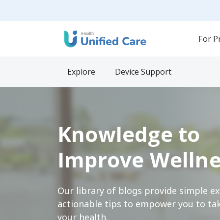
For P
Explore
Device Support
Knowledge to
Improve Wellne
Our library of blogs provide simple e
actionable tips to empower you to tak
your health.