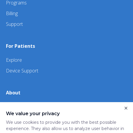
Programs
Billing
Support
For Patients
Explore
Device Support
About
About Us
×
We value your privacy
iHealth
We use cookies to provide you with the best possible
experience. They also allow us to analyze user behavior in