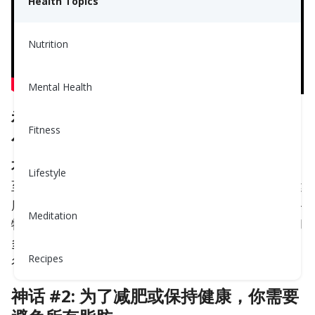
Health Topics
Nutrition
Mental Health
神话 #1: 如果想减肥，就应该避免面
Fitness
包、米饭或意大利面等谷物。
不完全是！
谷物提供了许多对我们身体健康和维持
Lifestyle
至关重要的营养物质。适量消费谷物，并将其作为健
康均衡饮食的一部分，不会导致体重增加。与精制谷
Meditation
物（白米、白面包等）相比，全谷物富含纤维、铁和
多种B维生素。
《美国饮食指南》
建议，你每天吃的
Recipes
谷物中至少一半应该是全谷物。
神话 #2: 为了减肥或保持健康，你需要