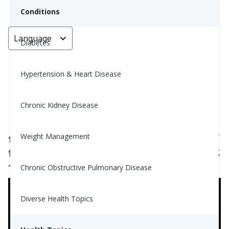
Conditions
Language
< Go back
Diabetes
Hypertension & Heart Disease
关于减肥的7个误区
Chronic Kidney Disease
Dongwan (Nora) Zhu, MS, RD
May 27, 2021
5
Weight Management
你在考虑减肥但不知道从哪里开始吗？有很多信息可
供选择，很难区分事实与虚构。以下是关于减肥的七
个主要神话及其背后的真相。
Chronic Obstructive Pulmonary Disease
Diverse Health Topics