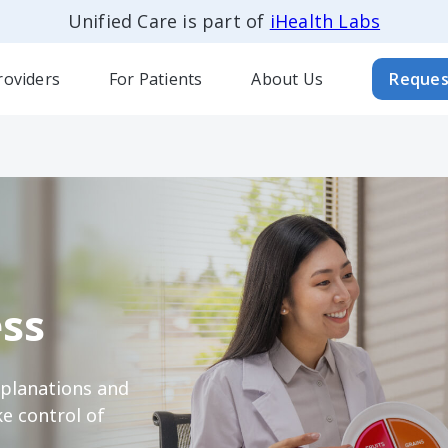
Unified Care is part of
iHealth Labs
roviders
For Patients
About Us
Reques
ss
xplanations and
e control of