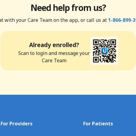
Need help from us?
t with your Care Team on the app, or call us at
1-866-899-3
Already enrolled?
Scan to login and message your
Care Team
For Providers
For Patients