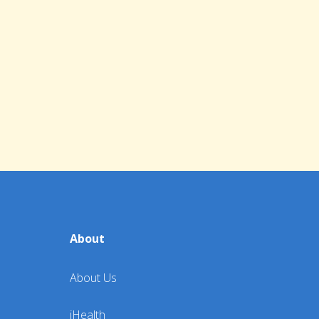
About
About Us
iHealth