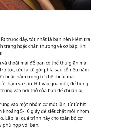
) trước đây, tốt nhất là bạn nên kiểm tra
ình trạng hoặc chấn thương về cơ bắp. Khi
:
h và thoải mái để bạn có thể thư giãn mà
ợ tốt, tức là kê gối phía sau cổ nếu nằm
ồi hoặc nằm trong tư thế thoải mái.
thở chậm và sâu. Hít vào qua mũi, để bụng
trung vào hơi thở của bạn để chuẩn bị
rung vào một nhóm cơ một lần, từ từ hít
nh khoảng 5-10 giây để siết chặt mỗi nhóm
ơ. Lặp lại quá trình này cho toàn bộ cơ
y phù hợp với bạn.