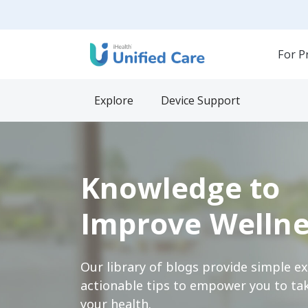
For P
Explore
Device Support
Knowledge to
Improve Wellne
Our library of blogs provide simple e
actionable tips to empower you to tak
your health.