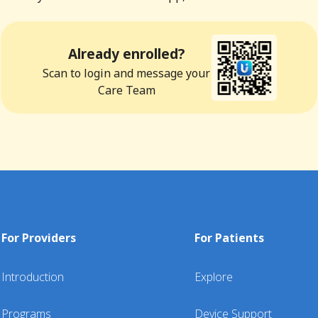
Already enrolled?
Scan to login and message your
Care Team
For Providers
For Patients
Introduction
Explore
Programs
Device Support