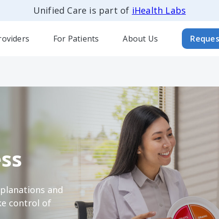
Unified Care is part of
iHealth Labs
roviders
For Patients
About Us
Reques
ss
xplanations and
e control of