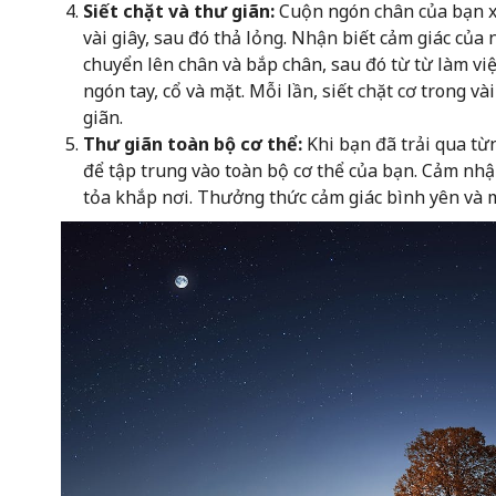
Siết chặt và thư giãn:
Cuộn ngón chân của bạn x
vài giây, sau đó thả lỏng. Nhận biết cảm giác của
chuyển lên chân và bắp chân, sau đó từ từ làm việ
ngón tay, cổ và mặt. Mỗi lần, siết chặt cơ trong v
giãn.
Thư giãn toàn bộ cơ thể:
Khi bạn đã trải qua từ
để tập trung vào toàn bộ cơ thể của bạn. Cảm nhậ
tỏa khắp nơi. Thưởng thức cảm giác bình yên và 