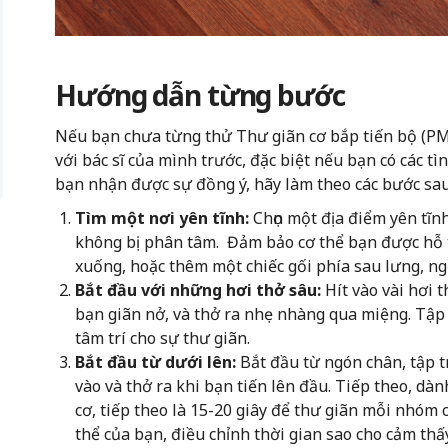
Hướng dẫn từng bước
Nếu bạn chưa từng thử Thư giãn cơ bắp tiến bộ (PMR
với bác sĩ của mình trước, đặc biệt nếu bạn có các t
bạn nhận được sự đồng ý, hãy làm theo các bước sau
Tìm một nơi yên tĩnh:
Chọn một địa điểm yên tĩn
không bị phân tâm. Đảm bảo cơ thể bạn được hỗ tr
xuống, hoặc thêm một chiếc gối phía sau lưng, ng
Bắt đầu với những hơi thở sâu:
Hít vào vài hơi 
bạn giãn nở, và thở ra nhẹ nhàng qua miệng. Tập 
tâm trí cho sự thư giãn.
Bắt đầu từ dưới lên:
Bắt đầu từ ngón chân, tập t
vào và thở ra khi bạn tiến lên đầu. Tiếp theo, dà
cơ, tiếp theo là 15-20 giây để thư giãn mỗi nhóm c
thể của bạn, điều chỉnh thời gian sao cho cảm thấ