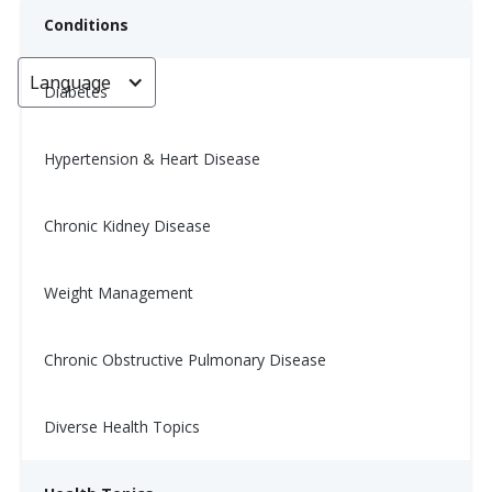
Conditions
Language
< Go back
Diabetes
Hypertension & Heart Disease
Algunos síntomas comunes de
la presión arterial baja. (How
Chronic Kidney Disease
Low Can You Go? Some
Common Symptoms of Low
Weight Management
Blood Pressure)
Chronic Obstructive Pulmonary Disease
Nina Ghamrawi, MS, RD, CDE
July 23, 2025
Diverse Health Topics