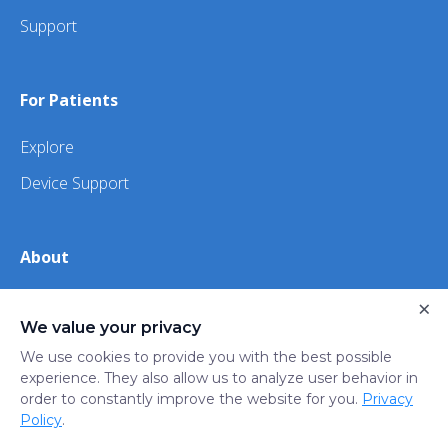
Support
For Patients
Explore
Device Support
About
×
About Us
We value your privacy
iHealth
We use cookies to provide you with the best possible
experience. They also allow us to analyze user behavior in
order to constantly improve the website for you.
Privacy
Privacy
Terms
Trust
Do not sell or share my
Policy
.
Policy
of Use
Center
personal information