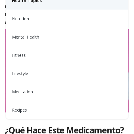
Health Topics
efectividad y bajo costo. Revisemos cómo este
medicamento reduce el azúcar en la sangre y
Nutrition
cómo imitar estos efectos en tu cuerpo.
Mental Health
Fitness
Lifestyle
Meditation
Recipes
¿Qué Hace Este Medicamento?