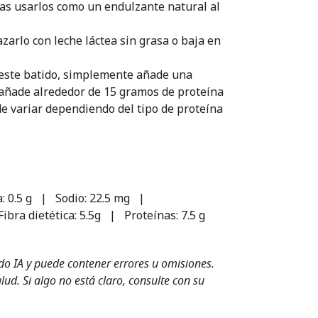
as usarlos como un endulzante natural al
zarlo con leche láctea sin grasa o baja en
 este batido, simplemente añade una
añade alrededor de 15 gramos de proteína
de variar dependiendo del tipo de proteína
a: 0.5 g | Sodio: 22.5 mg |
bra dietética: 5.5g | Proteínas: 7.5 g
ndo IA y puede contener errores u omisiones.
ud. Si algo no está claro, consulte con su