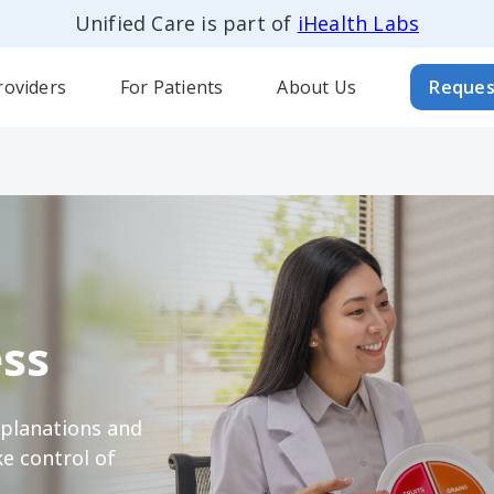
Unified Care is part of
iHealth Labs
roviders
For Patients
About Us
Reques
ss
xplanations and
e control of