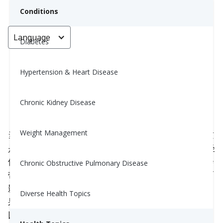
Conditions
Language
< Go back
Diabetes
Hypertension & Heart Disease
最佳减肥运动策略
Chronic Kidney Disease
Nina Ghamrawi, MS, RD, CDE
October 31, 2024
3
Weight Management
当我们减肥时，我们常常认为自己在减掉脂肪。但这
是一种常见的误区——通常，当我们进行节食以减轻
体重时，我们会同时失去肌肉和水分。虽然这可能会
Chronic Obstructive Pulmonary Disease
带来巨大的初始效果，但通常会导致体重反弹，从而
影响你的情绪和动力。在试图减肥（并保持减肥效
Diverse Health Topics
果）时，至关重要的是要结合有氧运动或心肺锻炼，
以及强化练习。