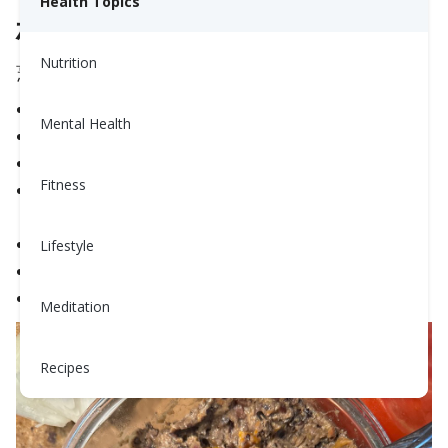
Health Topics
材料：
Nutrition
烹飪時間：45分鐘
1/2杯乾黑豆，沖洗過
Mental Health
1個甜椒，切成四塊
1/4個洋蔥
Fitness
1/2杯胡蘿蔔（嬰兒胡蘿蔔或去皮；並切碎1根大
胡蘿蔔）
6瓣大蒜，切碎
Lifestyle
1/4杯研磨亞麻籽粉
1/4茶匙鹽
Meditation
Recipes