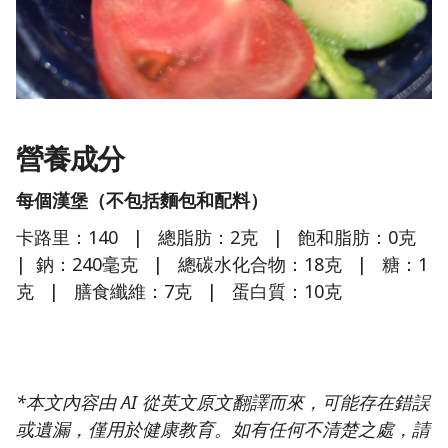
營養成分
每個漢堡（不包括麵包和配料）
卡路里：140 | 總脂肪：2克 | 飽和脂肪：0克
| 鈉：240毫克 | 總碳水化合物：18克 | 糖：1
克 | 膳食纖維：7克 | 蛋白質：10克
*本文內容由 AI 從英文原文翻譯而來，可能存在錯誤
或遺漏，僅用於健康教育。如有任何不清楚之處，請