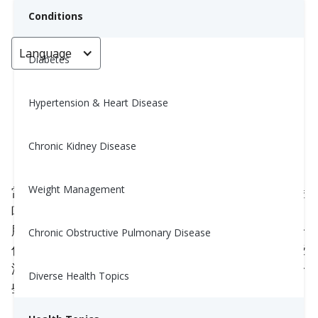
Conditions
Language
< Go back
Diabetes
Hypertension & Heart Disease
純手工製作的黑豆漢堡！
Chronic Kidney Disease
Nina Ghamrawi, MS, RD, CDE
November 7, 2024
2
Weight Management
當你想要一些肉感，但又不想吃肉時，試試黑豆漢堡
吧！它們既充實又富含蛋白質、纖維、Omega-3脂
肪酸，這道食譜甚至在一個漢堡饼中提供了蔬菜的一
Chronic Obstructive Pulmonary Disease
份！我在我的漢堡裡加了一些剩下的炒蘑菇，但這些
漢堡與許多其他蔬菜搭配也非常美味！甜椒增加了一
Diverse Health Topics
些甜味，你甚至可以添加不同的香草來增添風味！