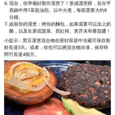
現在，你準備好製作漢堡了！形成漢堡餅，並在平
底鍋中用1茶匙油煎。以中火煮，每面需要大約8
分鐘。
組裝你的漢堡：烤你的麵包，如果需要可以加上奶
酪，以及生菜或菠菜、西紅柿、黃芥末和番茄醬！
小提示：黑豆漢堡混合物在密封容器中冷藏可保存新
鮮長達3天。或者，你也可以將混合物冷凍，保存時
間可長達4個月。