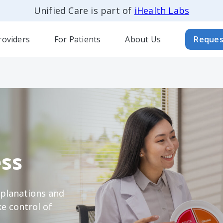
Unified Care is part of
iHealth Labs
roviders
For Patients
About Us
Reques
ss
xplanations and
e control of