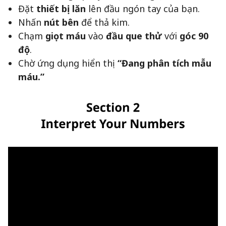
Đặt
thiết bị lăn
lên đầu ngón tay của bạn.
Nhấn
nút bên
để thả kim.
Chạm
giọt máu
vào
đầu que thử
với
góc 90
độ
.
Chờ ứng dụng hiển thị
“Đang phân tích mẫu
máu.”