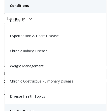
Conditions
Language
< Go back
Diabetes
Hypertension & Heart Disease
血糖控制小窍门：先吃蔬菜
Chronic Kidney Disease
Nina Ghamrawi, MS, RD, CDE
May 23, 2025
Weight Management
你知道你吃食物的顺序可以对你的血糖产生很大影响
吗？一个简单的技巧——先吃蔬菜——可以帮助减
少葡萄糖峰值，支持消化，并改善你身体使用能量的
Chronic Obstructive Pulmonary Disease
方式。
让我们来剖析一下为什么这个方法有效。
Diverse Health Topics