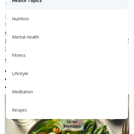
Health Topics
🥦 为什么优先吃蔬菜？
当你在吃其余食物之前，先吃像西兰花、菠菜或沙拉
Nutrition
等蔬菜时，这些蔬菜中的纤维会在你的胃中形成一层
保护膜，减缓糖和淀粉从碳水化合物进入血液的速
Mental Health
度。这就像在水漏斗的底部放一个柔软的海绵——它
减缓了流动。
Fitness
优先吃蔬菜可以：
降低餐后血糖水平的峰值
Lifestyle
帮助你感觉更久的饱腹感
减少胰岛素峰值（这可能有助于体重和能量水平）
Meditation
Recipes