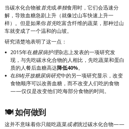
当碳水化合物被
首先
或
单独
食用时，它们会迅速分
解，导致血糖急剧上升（就像过山车快速上升一
样）。但是如果你
首先
吃富含纤维的蔬菜，那种过山
车就变成了一个温和的山坡。
研究清楚地表明了这一点：
2015年在
糖尿病护理
杂志上发表的一项研究发
现，与先吃碳水化合物的人相比，先吃蔬菜和蛋白
质的人餐后血糖高达
降低40%
。
在
BMJ开放糖尿病研究
中的另一项研究显示，改变
食物顺序可以改善血糖，而不改变人们吃的食物
——仅仅是改变他们吃每部分食物的时间。
🍽️ 如何做到
这并不意味着你只能吃蔬菜
或者
跳过碳水化合物——